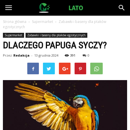
ModeLato.pl
Strona główna
Supermarket
Zabawki i baseny dla ptaków
egzotycznych
Supermarket
Zabawki i baseny dla ptaków egzotycznych
DLACZEGO PAPUGA SYCZY?
Przez
Redakcja
-
13 grudnia 2024
391
0