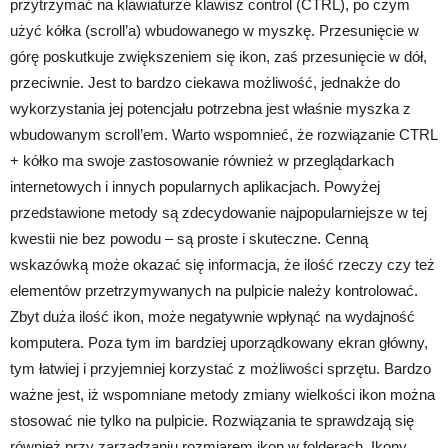
przytrzymać na klawiaturze klawisz control (CTRL), po czym
użyć kółka (scroll’a) wbudowanego w myszkę. Przesunięcie w
górę poskutkuje zwiększeniem się ikon, zaś przesunięcie w dół,
przeciwnie. Jest to bardzo ciekawa możliwość, jednakże do
wykorzystania jej potencjału potrzebna jest właśnie myszka z
wbudowanym scroll’em. Warto wspomnieć, że rozwiązanie CTRL
+ kółko ma swoje zastosowanie również w przeglądarkach
internetowych i innych popularnych aplikacjach. Powyżej
przedstawione metody są zdecydowanie najpopularniejsze w tej
kwestii nie bez powodu – są proste i skuteczne. Cenną
wskazówką może okazać się informacja, że ilość rzeczy czy też
elementów przetrzymywanych na pulpicie należy kontrolować.
Zbyt duża ilość ikon, może negatywnie wpłynąć na wydajność
komputera. Poza tym im bardziej uporządkowany ekran główny,
tym łatwiej i przyjemniej korzystać z możliwości sprzętu. Bardzo
ważne jest, iż wspomniane metody zmiany wielkości ikon można
stosować nie tylko na pulpicie. Rozwiązania te sprawdzają się
również przy zarządzaniu rozmiarem ikon w folderach. Ikony