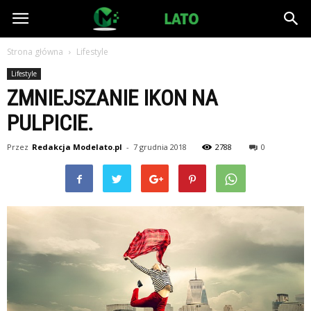
ModeLato.pl
Strona główna
Lifestyle
Lifestyle
ZMNIEJSZANIE IKON NA
PULPICIE.
Przez
Redakcja Modelato.pl
-
7 grudnia 2018
2788
0